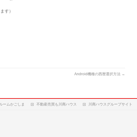
ります）
Android機種の西暦選択方法
→
ルームかごしま
不動産売買も川商ハウス
川商ハウスグループサイト