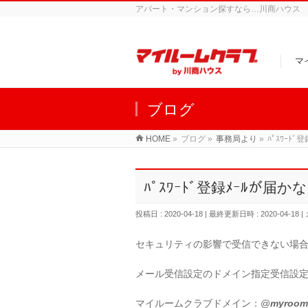
アパート・マンション探すなら…川商ハウス
マ
ブログ
HOME
»
ブログ
»
事務局より
»
ﾊﾟｽﾜｰﾄ
ﾊﾟｽﾜｰﾄﾞ登録ﾒｰﾙが届か
投稿日 : 2020-04-18
最終更新日時 : 2020-04-18
セキュリティの影響で受信できない場
メール受信設定のドメイン指定受信設
マイルームクラブドメイン：@
myroomc