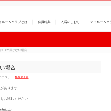
イルームクラブとは
会員特典
入居のしおり
マイルームク
ﾞ登録ﾒｰﾙが届かない場合
ない場合
カテゴリー :
事務局より
合があります
定をお試しください
lub.jp